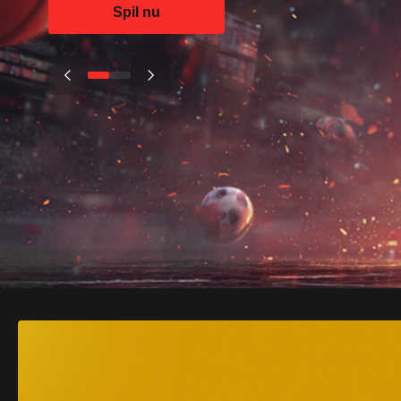
Spil nu