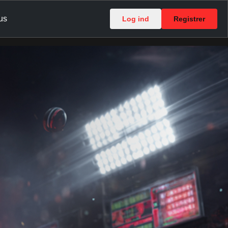
us
Log ind
Registrer