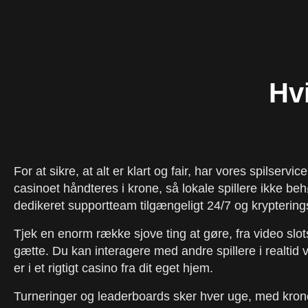
Hv
For at sikre, at alt er klart og fair, har vores spilserv
casinoet håndteres i krone, så lokale spillere ikke be
dedikeret supportteam tilgængeligt 24/7 og krypteringsp
Tjek en enorm række sjove ting at gøre, fra video slots l
gætte. Du kan interagere med andre spillere i realtid
er i et rigtigt casino fra dit eget hjem.
Turneringer og leaderboards sker hver uge, med krone 