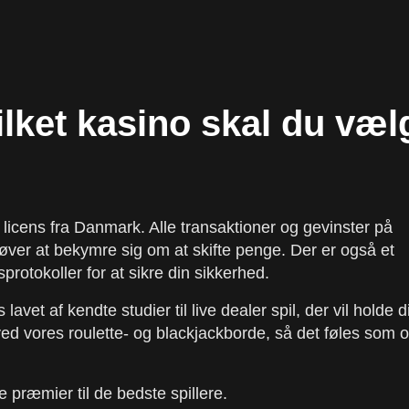
ilket kasino skal du væl
ice licens fra Danmark. Alle transaktioner og gevinster på
høver at bekymre sig om at skifte penge. Der er også et
rotokoller for at sikre din sikkerhed.
avet af kendte studier til live dealer spil, der vil holde d
 ved vores roulette- og blackjackborde, så det føles som
præmier til de bedste spillere.