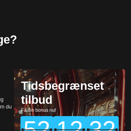
ge?
Tidsbegrænset
tilbud
ig
 om du
Få din bonus nu!
52
12
30