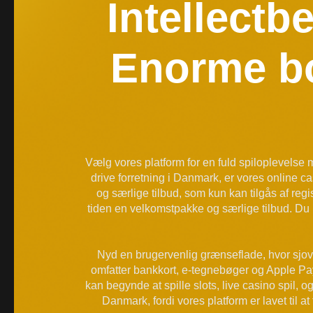
Intellectb
Enorme bo
Vælg vores platform for en fuld spiloplevelse 
drive forretning i Danmark, er vores online ca
og særlige tilbud, som kun kan tilgås af reg
tiden en velkomstpakke og særlige tilbud. Du
Nyd en brugervenlig grænseflade, hvor sjovt 
omfatter bankkort, e-tegnebøger og Apple Pay. 
kan begynde at spille slots, live casino spil, o
Danmark, fordi vores platform er lavet til a